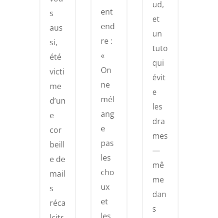
ud,
ent
s
et
end
aus
un
re :
si,
tuto
«
été
qui
On
victi
évit
ne
me
e
mél
d’un
les
ang
e
dra
e
cor
mes
pas
beill
—
les
e de
mê
cho
mail
me
ux
s
dan
et
réca
s
les
lcitr