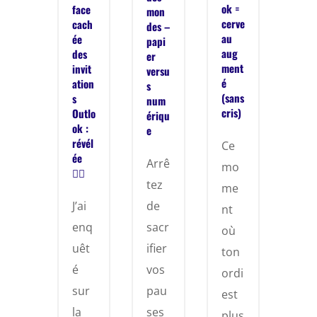
ok =
face
mon
cerve
cach
des –
au
ée
papi
aug
des
er
ment
invit
versu
é
ation
s
(sans
s
num
cris)
Outlo
ériqu
ok :
e
révél
Ce
ée
Arrê
mo
🕵️‍♀️
tez
me
de
J’ai
nt
sacr
enq
où
ifier
uêt
ton
vos
é
ordi
pau
sur
est
ses
la
plus