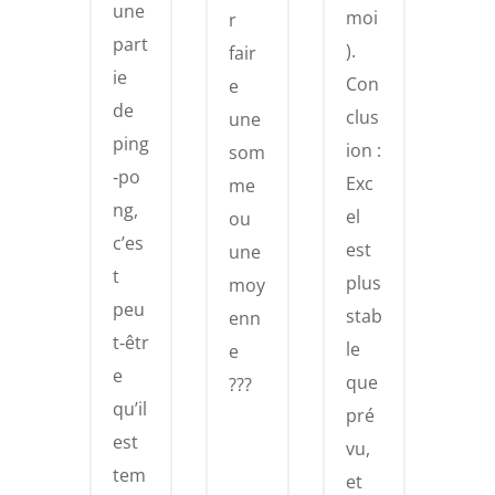
une
moi
r
part
).
fair
ie
Con
e
de
clus
une
ping
ion :
som
‑po
Exc
me
ng,
el
ou
c’es
est
une
t
plus
moy
peu
stab
enn
t‑êtr
le
e
e
que
???
qu’il
pré
est
vu,
tem
et