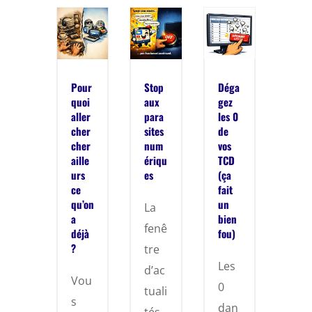
Pour
Stop
Déga
quoi
aux
gez
aller
para
les 0
cher
sites
de
cher
num
vos
aille
ériqu
TCD
urs
es
(ça
ce
fait
qu’on
un
La
a
bien
fenê
déjà
fou)
?
tre
Les
d’ac
Vou
0
tuali
s
dan
tés