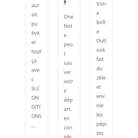
?
Votr
aur
e
ait
One
boît
pu
Not
e
évit
e
Outl
er
peu
ook
tout
t
fait
ça
sau
du
ave
ver
zèle
c
votr
et
SI.C
e
env
ON
dép
oie
DITI
art
les
ONS
en
pépi
…
con
tes
gés