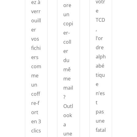
votr
ez à
ore
e
verr
un
TCD
ouill
copi
,
er
er-
l’or
vos
coll
dre
fichi
er
alph
ers
du
abé
com
mê
tiqu
me
me
e
un
mail
n’es
coff
?
t
re‑f
Outl
pas
ort
ook
une
en 3
a
fatal
clics
une