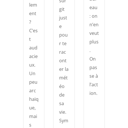
sur
lem
eau
git
ent
: on
just
?
n’en
e
C’es
veut
pou
t
plus
r te
aud
.
rac
acie
On
ont
ux.
pas
er la
Un
se à
mét
peu
l’act
éo
arc
ion.
de
haïq
sa
ue,
vie.
mai
Sym
s