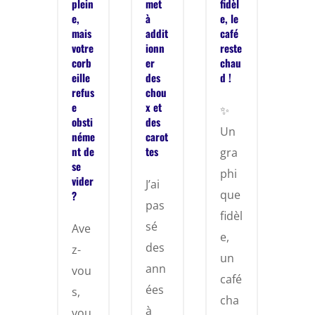
plein
met
fidèl
e,
à
e, le
mais
addit
café
votre
ionn
reste
corb
er
chau
eille
des
d !
refus
chou
e
x et
✨
obsti
des
Un
néme
carot
nt de
tes
gra
se
phi
vider
J’ai
que
?
pas
fidèl
sé
Ave
e,
des
z-
un
ann
vou
café
ées
s,
cha
à
vou