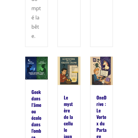
mpt
é la
bêt
e.
Geek
Le
OneD
dans
myst
rive :
l’âme
ère
Le
ou
de la
Vorte
écolo
cellu
x du
dans
le
Parta
l’omb
jaun
ge
re