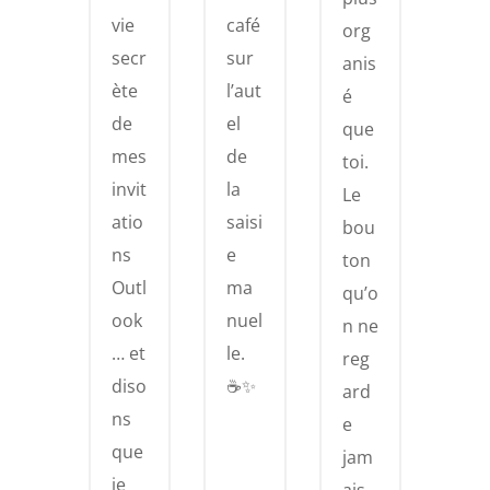
café
vie
org
sur
secr
anis
l’aut
ète
é
el
de
que
de
mes
toi.
la
invit
Le
saisi
atio
bou
e
ns
ton
ma
Outl
qu’o
nuel
ook
n ne
le.
… et
reg
☕️✨
diso
ard
ns
e
que
jam
je