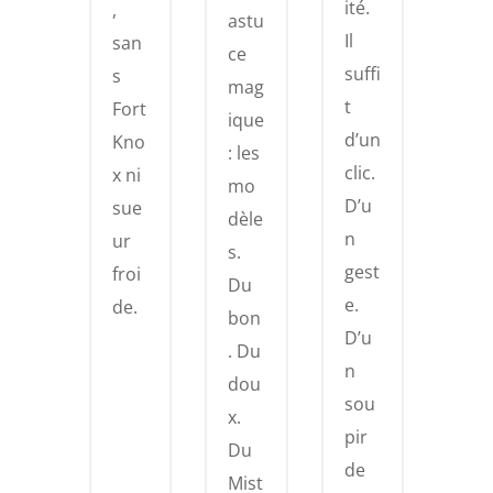
ité.
,
astu
Il
san
ce
suffi
s
mag
t
Fort
ique
d’un
Kno
: les
clic.
x ni
mo
D’u
sue
dèle
n
ur
s.
gest
froi
Du
e.
de.
bon
D’u
. Du
n
dou
sou
x.
pir
Du
de
Mist