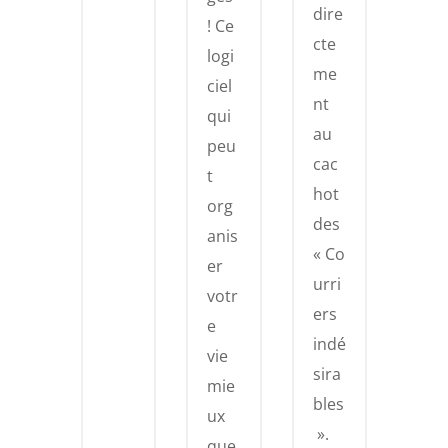
dire
! Ce
cte
logi
me
ciel
nt
qui
au
peu
cac
t
hot
org
des
anis
« Co
er
urri
votr
ers
e
indé
vie
sira
mie
bles
ux
».
que