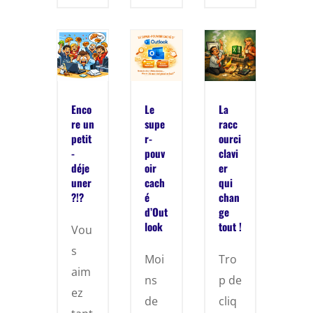
Enco
Le
La
re un
supe
racc
petit
r-
ourci
-
pouv
clavi
déje
oir
er
uner
cach
qui
?!?
é
chan
d’Out
ge
look
tout !
Vou
s
Moi
Tro
aim
ns
p de
ez
de
cliq