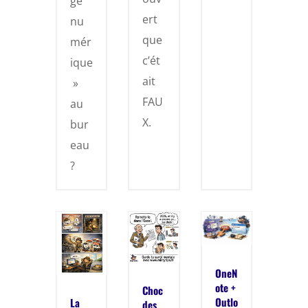
ge
ert
nu
que
mér
c’ét
ique
ait
»
FAU
au
X.
bur
eau
?
OneN
ote +
Choc
Outlo
La
des