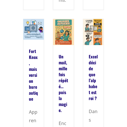
Fort
Un
Excel
Knox
mail,
déci
,
mille
de
mais
fois
que
versi
répét
l’alp
on
é…
habe
bure
puis
t est
autiq
la
roi ?
ue
magi
e.
Dan
App
s
ren
Enc