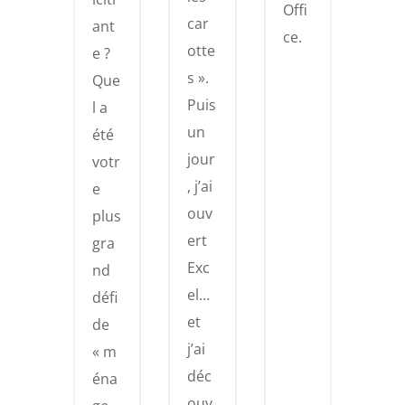
Offi
car
ant
ce.
otte
e ?
s ».
Que
Puis
l a
un
été
jour
votr
, j’ai
e
ouv
plus
ert
gra
Exc
nd
el…
défi
et
de
j’ai
« m
déc
éna
ouv