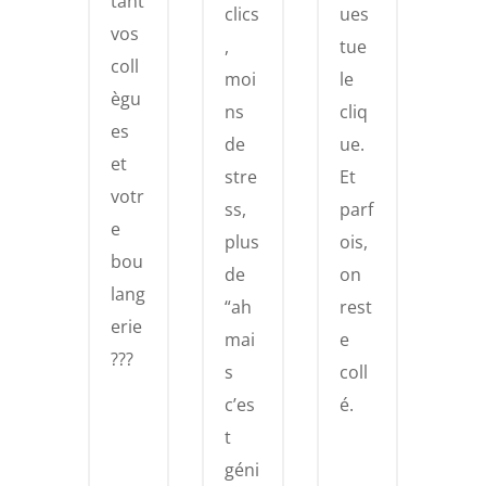
tant
clics
ues
vos
,
tue
coll
moi
le
ègu
ns
cliq
es
de
ue.
et
stre
Et
votr
ss,
parf
e
plus
ois,
bou
de
on
lang
“ah
rest
erie
mai
e
???
s
coll
c’es
é.
t
géni