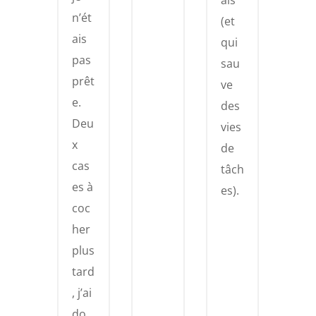
ais
n’ét
(et
ais
qui
pas
sau
prêt
ve
e.
des
Deu
vies
x
de
cas
tâch
es à
es).
coc
her
plus
tard
, j’ai
do