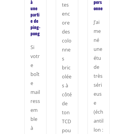
à
pers
tes
une
onne
enc
parti
e de
J’ai
ore
ping-
me
des
pong
né
colo
Si
une
nne
votr
étu
s
e
de
bric
boît
très
olée
e
séri
s à
mail
eus
côté
ress
e
de
em
(éch
ton
ble
antil
TCD
à
lon :
pou