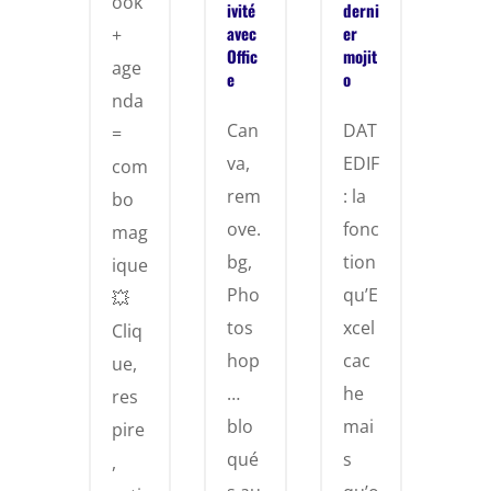
ook
ivité
derni
avec
er
+
Offic
mojit
age
e
o
nda
Can
DAT
=
va,
EDIF
com
rem
: la
bo
ove.
fonc
mag
bg,
tion
ique
Pho
qu’E
💥
tos
xcel
Cliq
hop
cac
ue,
…
he
res
blo
mai
pire
qué
s
,