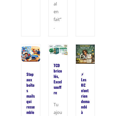
al
en
fait”
.
TCD
brico
Stop
⚡
lés,
aux
Les
Excel
boîte
K€
souff
s
n’ont
re
mails
rien
qui
dema
Tu
resse
ndé
mble
à
ajou