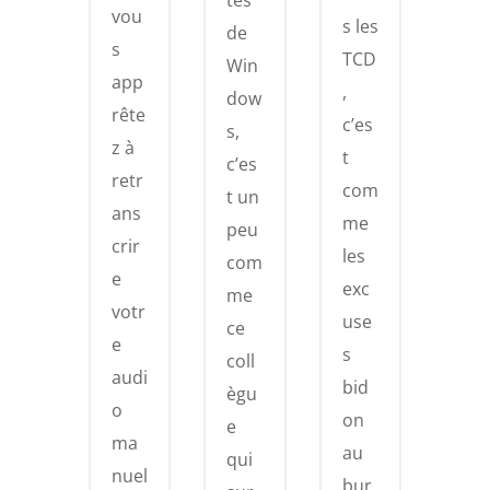
vou
s les
de
s
TCD
Win
app
,
dow
rête
c’es
s,
z à
t
c’es
retr
com
t un
ans
me
peu
crir
les
com
e
exc
me
votr
use
ce
e
s
coll
audi
bid
ègu
o
on
e
ma
au
qui
nuel
bur