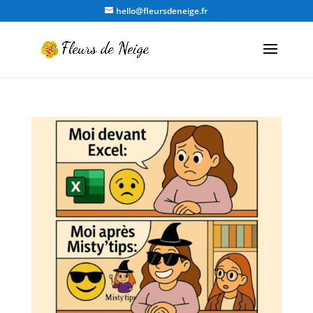
hello@fleursdeneige.fr