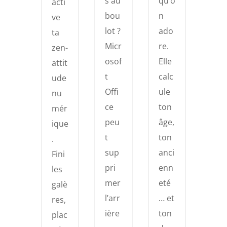
s au
qu’o
acti
bou
n
ve
lot ?
ado
ta
Micr
re.
zen-
osof
Elle
attit
t
calc
ude
Offi
ule
nu
ce
ton
mér
peu
âge,
ique
t
ton
.
sup
anci
Fini
pri
enn
les
mer
eté
galè
l’arr
… et
res,
ière
ton
plac