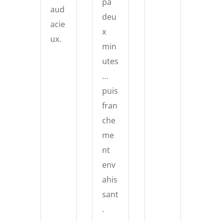
pa
aud
deu
acie
x
ux.
min
utes
…
puis
fran
che
me
nt
env
ahis
sant
.