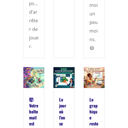
ps…
moi
d’ar
un
rête
peu
r de
moi
joue
ns.
r.
😅
🤯
Le
Le
Votre
jour
grap
boîte
où
hiqu
mail
l’on
e
est
se
reste