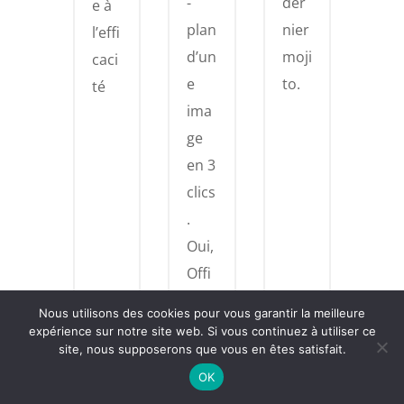
-
der
e à
plan
nier
l’effi
d’un
moji
caci
e
to.
té
ima
ge
en 3
clics
.
Oui,
Offi
ce.
Nous utilisons des cookies pour vous garantir la meilleure
expérience sur notre site web. Si vous continuez à utiliser ce
site, nous supposerons que vous en êtes satisfait.
OK