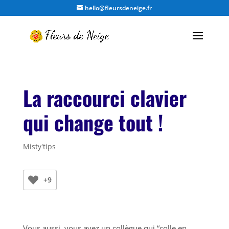
hello@fleursdeneige.fr
La raccourci clavier
qui change tout !
Misty'tips
+9
Vous aussi, vous avez un collègue qui “colle en