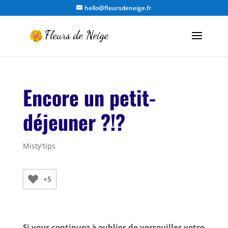
hello@fleursdeneige.fr
Encore un petit-
déjeuner ?!?
Misty'tips
+5
Si vous continuez à oublier de verrouiller votre