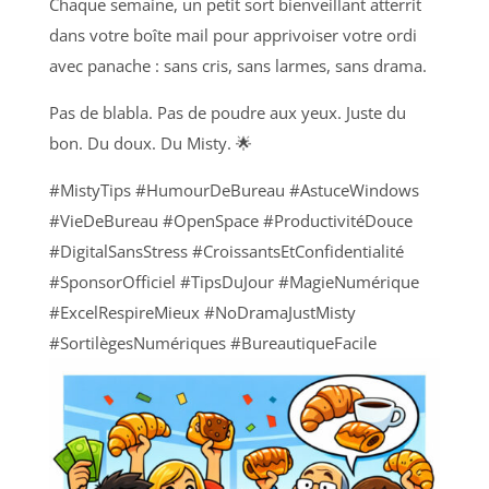
Chaque semaine, un petit sort bienveillant atterrit
dans votre boîte mail pour apprivoiser votre ordi
avec panache : sans cris, sans larmes, sans drama.
Pas de blabla. Pas de poudre aux yeux. Juste du
bon. Du doux. Du Misty. 🌟
#MistyTips #HumourDeBureau #AstuceWindows
#VieDeBureau #OpenSpace #ProductivitéDouce
#DigitalSansStress #CroissantsEtConfidentialité
#SponsorOfficiel #TipsDuJour #MagieNumérique
#ExcelRespireMieux #NoDramaJustMisty
#SortilègesNumériques #BureautiqueFacile