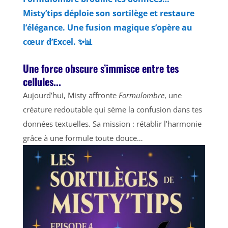
Misty’tips déploie son sortilège et restaure
l’élégance. Une fusion magique s’opère au
cœur d’Excel. ✨📊
Une force obscure s’immisce entre tes
cellules...
Aujourd’hui, Misty affronte
Formulombre
, une
créature redoutable qui sème la confusion dans tes
données textuelles. Sa mission : rétablir l’harmonie
grâce à une formule toute douce…