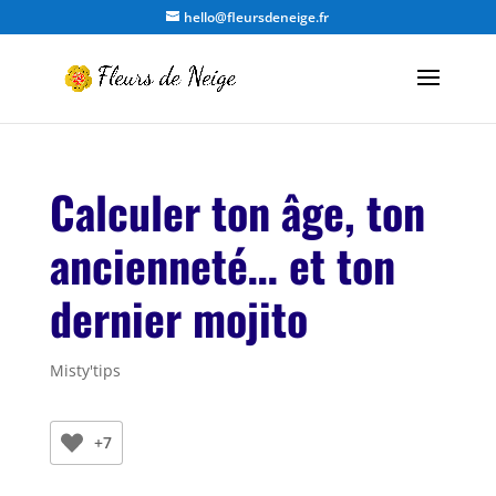
hello@fleursdeneige.fr
Calculer ton âge, ton
ancienneté… et ton
dernier mojito
Misty'tips
+7