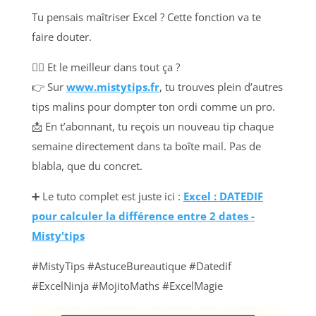
Tu pensais maîtriser Excel ? Cette fonction va te
faire douter.
🧙‍♂️ Et le meilleur dans tout ça ?
👉 Sur
www.mistytips.fr
, tu trouves plein d’autres
tips malins pour dompter ton ordi comme un pro.
📩 En t’abonnant, tu reçois un nouveau tip chaque
semaine directement dans ta boîte mail. Pas de
blabla, que du concret.
➕ Le tuto complet est juste ici :
Excel : DATEDIF
pour calculer la différence entre 2 dates -
Misty'tips
#MistyTips #AstuceBureautique #Datedif
#ExcelNinja #MojitoMaths #ExcelMagie