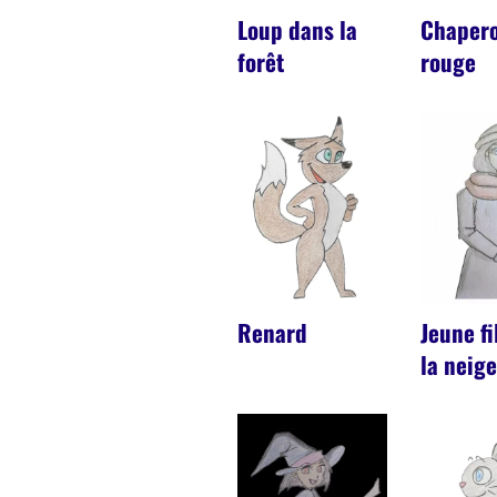
Loup dans la
Chaper
forêt
rouge
Renard
Jeune fi
la neig