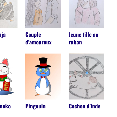
nja
Couple
Jeune fille au
d’amoureux
ruban
 neko
Pingouin
Cochon d’inde