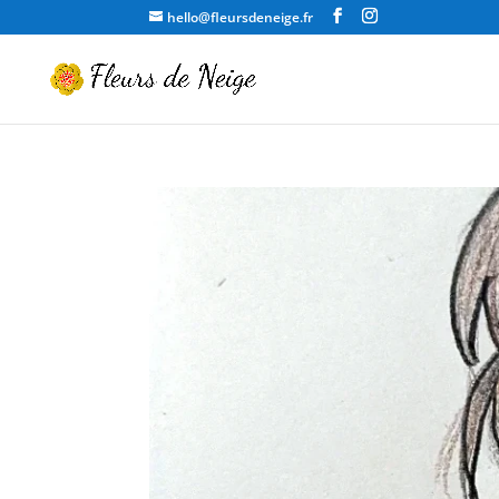
hello@fleursdeneige.fr