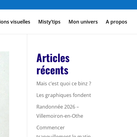
ions visuelles
Misty’tips
Mon univers
A propos
Articles
récents
Mais c’est quoi ce binz ?
Les graphiques fondent
Randonnée 2026 –
Villemoiron-en-Othe
Commencer
tranquillement le matin