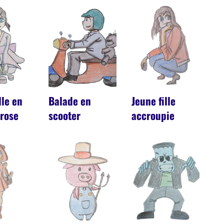
lle en
Balade en
Jeune fille
rose
scooter
accroupie