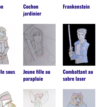
on
Cochon
Frankenstein
jardinier
lle sous
Jeune fille au
Combattant au
e
parapluie
sabre laser