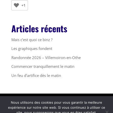
+1
Articles récents
Mais c’est quoi ce binz ?
Les graphiques fondent
Randonnée 2026 – Villemoiron-en-Othe
Commencer tranquillement le matin
Un feu d’artifice dès le matin
Nous utilisons des cookies pour vous garantir la meilleure
© 2025 Fleurs de Neige -
Mentions Légales
expérience sur notre site web. Si vous continuez à utiliser ce
site, nous supposerons que vous en êtes satisfait.