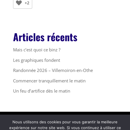
+2
Articles récents
Mais c’est quoi ce binz ?
Les graphiques fondent
Randonnée 2026 – Villemoiron-en-Othe
Commencer tranquillement le matin
Un feu d’artifice dès le matin
Nous utilisons des cookies pour vous garantir la meilleure
© 2025 Fleurs de Neige -
Mentions Légales
expérience sur notre site web. Si vous continuez à utiliser ce