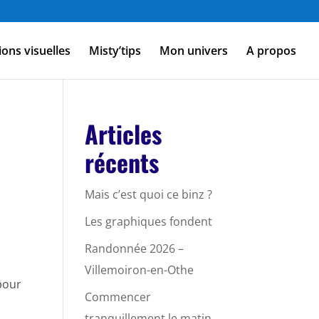
ions visuelles
Misty’tips
Mon univers
A propos
Articles
récents
Mais c’est quoi ce binz ?
Les graphiques fondent
Randonnée 2026 –
Villemoiron-en-Othe
pour
Commencer
tranquillement le matin