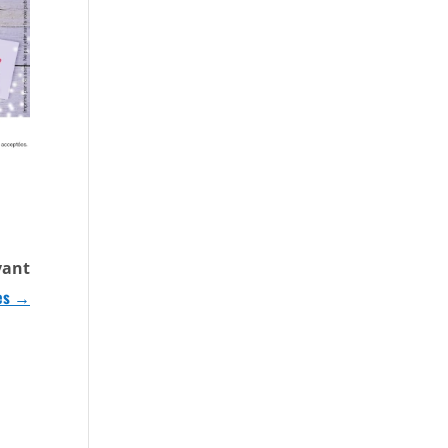
vant
es
→